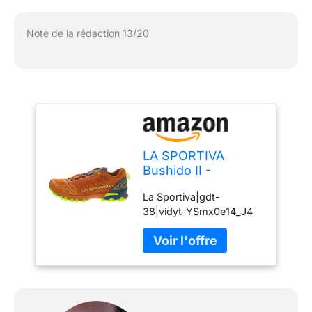
Note de la rédaction 13/20
LA SPORTIVA
Bushido II -
Chaussures Trail
La Sportiva|gdt-
Homme
38|vidyt-YSmx0e14_J4