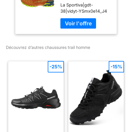
La Sportiva|gdt-
Homme
38|vidyt-YSmx0e14_J4
Découvrez d’autres chaussures trail homme
-25%
-15%