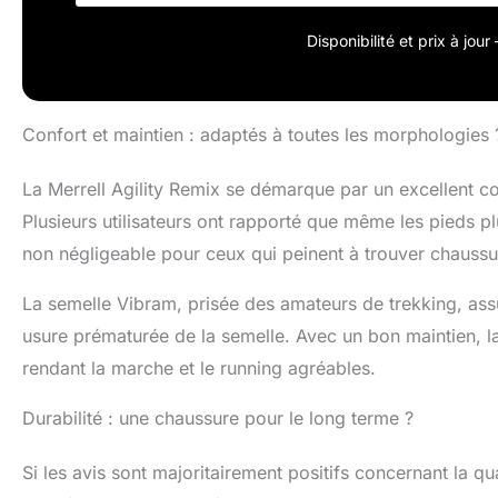
Disponibilité et prix à jou
Confort et maintien : adaptés à toutes les morphologies 
La Merrell Agility Remix se démarque par un excellent co
Plusieurs utilisateurs ont rapporté que même les pieds p
non négligeable pour ceux qui peinent à trouver chaussur
La semelle Vibram, prisée des amateurs de trekking, as
usure prématurée de la semelle. Avec un bon maintien, la 
rendant la marche et le running agréables.
Durabilité : une chaussure pour le long terme ?
Si les avis sont majoritairement positifs concernant la q