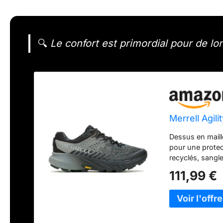
🔍
Le confort est primordial pour de lon
Merrell Agil
Dessus en mail
pour une protec
recyclés, sangle
Embout protecte
111,99 €
Foam pour un co
protection sous
offre une semel
adhérence inéga