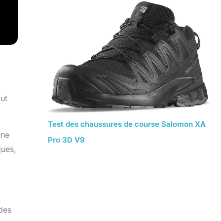
ut
Test des chaussures de course Salomon XA
une
Pro 3D V9
ques,
 des