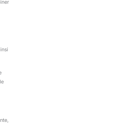
iner
insi
e
de
nte,