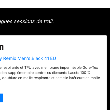
gues sessions de trail.
ity Remix Men's,Black 41 EU
le respirante et TPU avec membrane imperméable Gore-Tex
tion supplémentaire contre les éléments Lacets 100 %
, doublure en maille respirante et semelle intérieure en maille
ur et résistant à l'abrasion Semelle intermédiaire FloatPro
nfort léger qui dure et une plaque de roche pour une
 le pied Vibram MegaGrip avec crampons de traction Vibram
le extérieure en caoutchouc haute performance offrant une
lée sur les surfaces sèches et humides