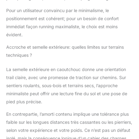
tige en maille ventilée,
des panneaux de
Pour un utilisateur convaincu par le minimalisme, le
protection soudés et
positionnement est cohérent; pour un besoin de confort
des sangles de tension
immédiat façon running maximaliste, le choix est moins
du mésopied
évident.
garantissent un
ajustement frais,
Accroche et semelle extérieure: quelles limites sur terrains
adaptable et stable,
techniques ?
gardant vos pieds au
sec et soutenus
pendant les longues
La semelle extérieure en caoutchouc donne une orientation
courses. Adhérence et
trail claire, avec une promesse de traction sur chemins. Sur
protection sur tous les
sentiers roulants, sous-bois et terrains secs, l’approche
terrains : la semelle
minimaliste peut offrir une lecture fine du sol et une pose de
extérieure FeelTrue
avec crampons en
pied plus précise.
zigzag de 3,5 mm offre
En contrepartie, l’amorti contenu implique une tolérance plus
une traction et un
contrôle fiables sur les
faible sur les longues distances très cassantes ou les pierriers,
sentiers rocheux,
selon votre expérience et votre poids. Ce n’est pas un défaut
boueux ou gravieux,
isolé, mais la conséquence logique d’un cahier des charges