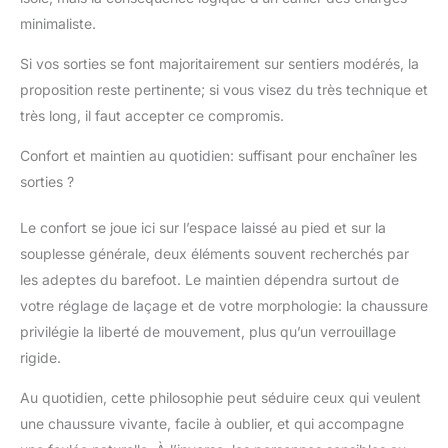
tandis que les zones
minimaliste.
renforcées protègent
contre les débris et
Si vos sorties se font majoritairement sur sentiers modérés, la
l'abrasion. Durabilité
durable : soutenue par
proposition reste pertinente; si vous visez du très technique et
une garantie de semelle
très long, il faut accepter ce compromis.
de 5 000 miles, cette
chaussure à chute zéro
Confort et maintien au quotidien: suffisant pour enchaîner les
offre une résilience à
sorties ?
long terme, une
protection contre les
Le confort se joue ici sur l’espace laissé au pied et sur la
chocs et des
souplesse générale, deux éléments souvent recherchés par
performances
constantes dans des
les adeptes du barefoot. Le maintien dépendra surtout de
conditions de trail
votre réglage de laçage et de votre morphologie: la chaussure
exigeantes.
privilégie la liberté de mouvement, plus qu’un verrouillage
rigide.
Au quotidien, cette philosophie peut séduire ceux qui veulent
une chaussure vivante, facile à oublier, et qui accompagne