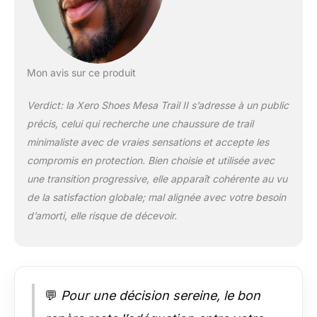
design discret qui
favorise l'équilibre, la
mobilité et la liberté
du pied à chaque pas
Soutien respirant et
Mon avis sur ce produit
verrouillage sûr : une
tige en maille ventilée,
Verdict: la Xero Shoes Mesa Trail II s’adresse à un public
des panneaux de
précis, celui qui recherche une chaussure de trail
protection soudés et
minimaliste avec de vraies sensations et accepte les
des sangles de
tension du mésopied
compromis en protection. Bien choisie et utilisée avec
garantissent un
une transition progressive, elle apparaît cohérente au vu
ajustement frais,
de la satisfaction globale; mal alignée avec votre besoin
adaptable et stable,
d’amorti, elle risque de décevoir.
gardant vos pieds au
sec et soutenus
pendant les longues
courses. Adhérence
et protection sur tous
les terrains : la
💬
Pour une décision sereine, le bon
semelle extérieure