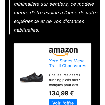
minimaliste sur sentiers, ce modèle
mérite d’être évalué à l’aune de votre
expérience et de vos distances
habituelles.
Xero Shoes Mesa
Trail II Chaussures
de Trail Pieds Nus
Chaussures de trail
pour Homme,
running pieds nus :
forêt, 46 EU
conçues pour des
mouvements naturels
134,99 €
et une traction robuste
sur n'importe quelle
surface. Doté d'un