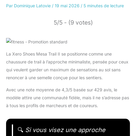
Par
Dominique Latovie
/
19 mai 2026
/
5 minutes de lecture
5/5 - (9 votes)
La Xero Shoes Mesa Trail II se positionne comme une
chaussure de trail à l’approche minimaliste, pensée pour ceux
qui veulent garder un maximum de sensations au sol sans
renoncer à une semelle conçue pour les sentiers.
Avec une note moyenne de 4,3/5 basée sur 429 avis, le
modèle attire une communauté fidèle, mais il ne s’adresse pas
à tous les profils de marcheurs et de coureurs.
🔍
Si vous visez une approche