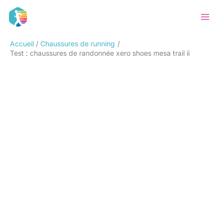
Aller
Rechercher
au
contenu
Accueil
Chaussures de running
Test : chaussures de randonnée xero shoes mesa trail ii