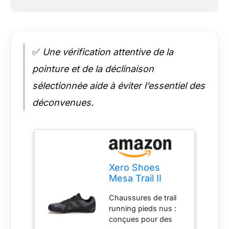
✅
Une vérification attentive de la
pointure et de la déclinaison
sélectionnée aide à éviter l’essentiel des
déconvenues.
Xero Shoes
Mesa Trail II
Chaussures de
Chaussures de trail
Trail Pieds Nus
running pieds nus :
pour Homme,
conçues pour des
forêt, 46 EU