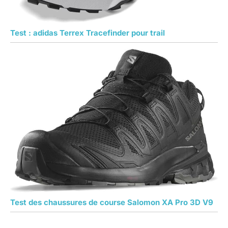
Test : adidas Terrex Tracefinder pour trail
Test des chaussures de course Salomon XA Pro 3D V9