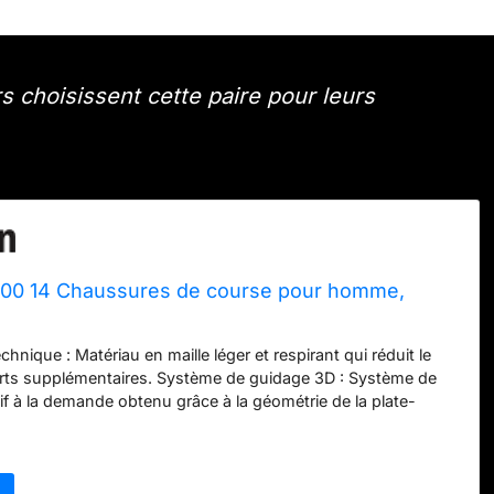
 choisissent cette paire pour leurs
00 14 Chaussures de course pour homme,
echnique : Matériau en maille léger et respirant qui réduit le
orts supplémentaires. Système de guidage 3D : Système de
tif à la demande obtenu grâce à la géométrie de la plate-
éformation contrôlée. Amortissement FF BLAST : Semelle
n mousse qui offre un mélange d'amortissement semblable à
 conduite réactive. Technologie PureGEL à l'arrière du pied :
uce et améliorée de notre technologie GEL. Environ 65 %