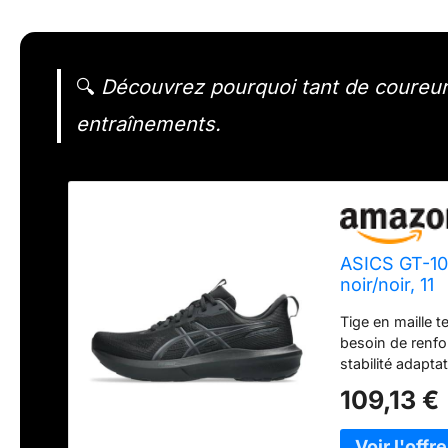
🔍
Découvrez pourquoi tant de coureurs
entraînements.
ASICS GT-10
noir/noir, 11
Tige en maille t
besoin de renf
stabilité adapta
forme et à la d
109,13 €
intermédiaire e
un nuage et une
Version plus do