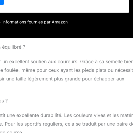
 la technologie GEL standard. Semelle hybride Max Lite :
er à fournir une gestion avancée de l'humidité, une
 des propriétés d'amortissement.
r – informations fournies par Amazon
 équilibré ?
 un excellent soutien aux coureurs. Grâce à sa semelle bie
 foulée, même pour ceux ayant les pieds plats ou nécessit
sir une taille légèrement plus grande pour échapper aux
ps ?
it une excellente durabilité. Les couleurs vives et les maté
 Pour les sportifs réguliers, cela se traduit par une paire d
de course.