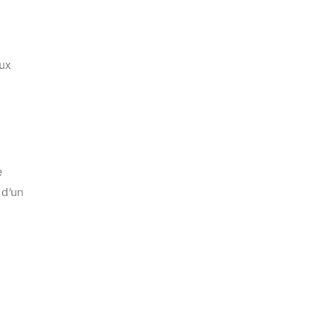
aux
e
 d’un