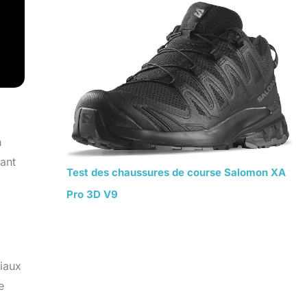
n
ant
Test des chaussures de course Salomon XA
Pro 3D V9
riaux
e