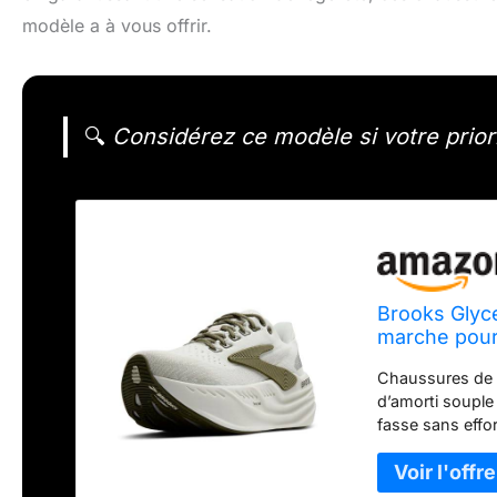
modèle a à vous offrir.
🔍
Considérez ce modèle si votre priori
Brooks Glyc
marche pou
Chaussures de 
d’amorti souple
fasse sans eff
enrichi à l'azot
innovante GlideR
et des transitio