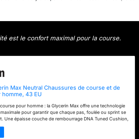
té est le confort maximal pour la course.
erin Max Neutral Chaussures de course et de
r homme, 43 EU
course pour homme : la Glycerin Max offre une technologie
 maximale pour garantir que chaque pas, foulée ou sprint se
ort. Une épaisse couche de rembourrage DNA Tuned Cushion,
e, dans la semelle intermédiaire, associée à notre technologie
oll Rocker, offre un confort maximal, une réactivité optimale
ns fluides du talon aux orteils. Course sans effort : la