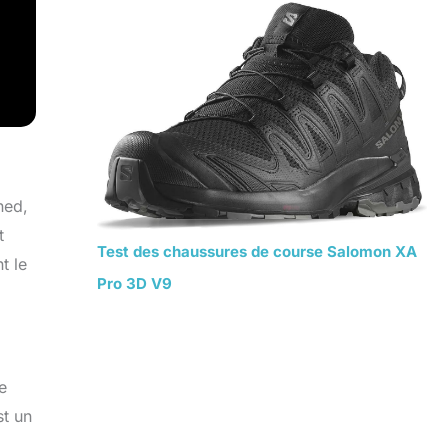
ned,
t
Test des chaussures de course Salomon XA
t le
Pro 3D V9
e
st un