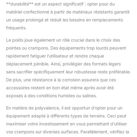
une fixation sécurisée pendant toute la séance. Le set inclut
**durabilité** est un aspect significatif : opter pour du
une clé pratique de 5 × 6,4 cm, conçue spécialement pour un
vissage et dévissage efficaces, même lors de vos
matériel confectionné à partir de matériaux résistants garantit
déplacements ou juste avant la compétition.
un usage prolongé et réduit les besoins en remplacements
fréquents.
Le poids joue également un rôle crucial dans le choix des
pointes ou crampons. Des équipements trop lourds peuvent
rapidement fatiguer l’utilisateur et rendre chaque
déplacement pénible. Ainsi, privilégier des formats légers
sans sacrifier spécifiquement leur robustesse reste préférable.
De plus, une résistance à la corrosion assurera que ces
accessoires restent en bon état même après avoir été
exposés à des conditions humides ou salines.
En matière de polyvalence, il est opportun d’opter pour un
équipement adapté à différents types de terrains. Ceci peut
maximiser votre investissement en vous permettant d’utiliser
vos crampons sur diverses surfaces. Parallèlement, vérifiez la