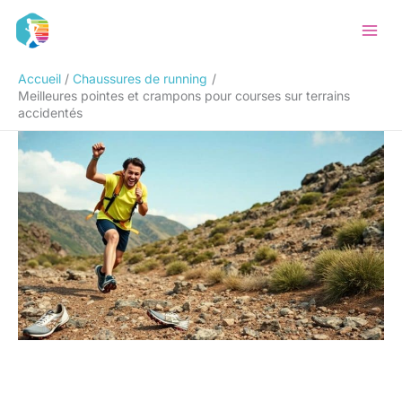
Aller
Rechercher
au
contenu
Accueil
Chaussures de running
Meilleures pointes et crampons pour courses sur terrains
accidentés