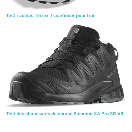
Test : adidas Terrex Tracefinder pour trail
Test des chaussures de course Salomon XA Pro 3D V9