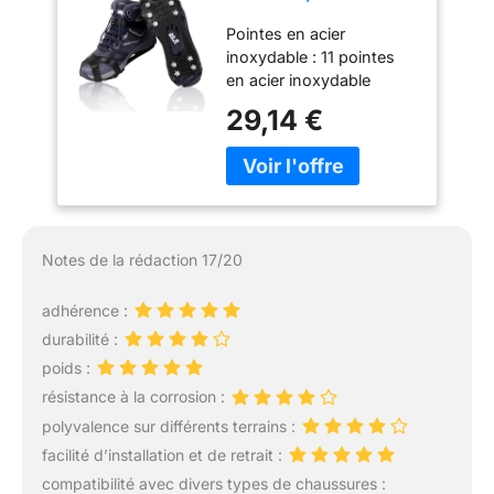
Chaussures -
Pointes en acier
Crampons à Glace
inoxydable : 11 pointes
en Silicone Noir - 11
en acier inoxydable
Pointes en Acier
réparties uniformément
Inoxydable * 5
29,14 €
sur le bord de la semelle,
Griffes - avec 2
permettant aux porteurs
Sangles (M)
de maintenir un bon
équilibre dans la neige.
Ces crampons à glace
abandonnent la structure
Notes de la rédaction 17/20
traditionnelle à un seul
crampon. Il y a 5 dents
adhérence :
(4-5 mm) sur chaque
crampon, ce qui permet
durabilité :
une meilleure adhérence.
poids :
Fixation en silicone : La
résistance à la corrosion :
fixation en silicone
polyvalence sur différents terrains :
organique ne se déforme
pas après de multiples
facilité d’installation et de retrait :
étirements et présente
compatibilité avec divers types de chaussures :