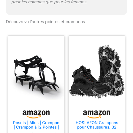
pour les hommes que pour les femmes.
jouer en douceur dans la
neige, la glace ou la
boue. Accessoires
Découvrez d’autres pointes et crampons
pratiques : Deux sangles
sont incluses dans
l'emballage, pour que les
crampons à glace
s'adaptent plus
fermement à vos
chaussures et pour
éviter qu'ils ne tombent
accidentellement de vos
chaussures. Vous
pouvez ajuster le serrage
des bandes velcro en
fonction de vos besoins.
Important : les crampons
à glace ne sont pas
adaptés à l'escalade des
montagnes enneigées.
Posets | Altus | Crampon
HOSLAFON Crampons
| Crampon à 12 Pointes |
pour Chaussures, 32
Veuillez acheter des
Crampon de Glace et
Pointes, Crampons de