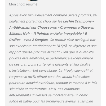
pour marcher sur la
antidérapante
Mon choix résumé
neige et la glace sont
importante, qui coopère
parfaits pour une
avec les pointes pour
Après avoir minutieusement comparé divers produits, j’ai
utilisation quotidienne en
améliorer la stabilité des
finalement porté mon choix sur les
Lechin Crampons –
hiver, comme promener
crampons à glace. La
le chien, faire des
Antidérapant sur Chaussures – Crampons à Glace en
fixation en silicone peut
promenades, monter des
Silicone Noir – 11 Pointes en Acier Inoxydable * 5
vous accompagner tout
escaliers, pêche sur
au long de l'hiver,
Griffes – avec 2 Sangles
. Ce produit s’est distingué par
glace, courtes
résistant à -40℃.
son excellente **adhérence** (4.5/5), sa légèreté et son
promenades, etc. Ne
Utilisations : 4 tailles de
conviennent pas pour les
rapport qualité-prix très attractif. Bien que la durabilité
crampons à glace
pentes raides, l'alpinisme
pourrait être améliorée, la performance exceptionnelle
répondent aux besoins
ou l'escalade sur glace.
de la plupart des
de ces crampons sur terrains glissants et leur facilité
Un must have pour votre
adolescents et des
d’installation m’ont convaincue. La **polyvalence** et
sécurité hivernale,
adultes. Les chaussures
gardez toujours une
l’ergonomie qu’ils offrent sont des atouts indéniables
de sport, les chaussures
paire dans la voiture pour
pour toute activité extérieure, rendant la marche à la fois
décontractées et les
les voyages d'hiver
bottes peuvent être
sécurisée et confortable. Ainsi, ces crampons
difficiles.
équipées de crampons à
antidérapants universels se montrent être un choix
glace. Vous pouvez
solide et fiable pour les promeneurs avertis, aussi bien
marcher, travailler ou