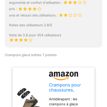
adaptés à l'escalade des
ergonomie et confort d’utilisation :
sont faciles à mettre et à
montagnes enneigées.
enlever, sans éléments
prix :
Veuillez acheter des
tranchants, faciles à
avis et retours des utilisateurs :
équipements
ranger dans un sac ou
professionnels pour
dans la poche d’un
Notes des utilisateurs 3.8/5
répondre à vos besoins.
manteau/veste sans
endommager le contenu
Note de 3.8 pour 304 utilisateurs
❄【TAILLE ADAPTÉE】 -
- Grâce au test précis, la
bande latérale hautement
élastique permet aux
Crampons glace bottes 7 pointes
crampons antidérapants
d’être adaptés aux
chaussures et aux
bottes de taille 3-10
(Hommes-UK), 2,5-9,5
(Femmes-UK), veuillez
Crampons pour
choisir selon vos besoins
chaussures,
❄【PRACTICAL ET
crampons à glace
RÉSISTANT À L'USURE】
Antidérapant : les
pour bottes avec 7
-- Crampons
crampons à glace
pointes de