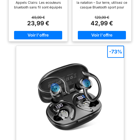
Appels Clairs: Les ecouteurs
la natation – Sur terre, utilisez ce
bluetooth sans fil sont équipés
casque Bluetooth sport pour
de puces de codage audio AAC
écouter musique, podcasts ou
professionnelles et de pilotes
appels sans fil. Pour nager,
49,99 €
129,99 €
dynamiques de haute qualité de
passez au lecteur MP3 intégré
23,99 €
42,99 €
14.2mm, restaurer un son vif et
avec mémoire 8 Go et profitez
délicat et apporter un véritable
de vos titres sans smartphone.
festin audio aux oreilles. La
Remarque : le Bluetooth ne
technologie ENC Call Noise
fonctionne pas sous l’eau. IPX8
Cancelling des oreillette
étanche pour piscine & sport –
bluetooth sans fil bloque le bruit
Conçu comme casque
-73%
ambiant et améliore la prise de
conduction osseuse natation,
voix. Son microphone intégré
écouteur natation et écouteur
avancé avec qualité vocale HD
piscine waterproof. La
vous offre des appels d'une
protection IPX8 aide à résister à
grande clarté. Bluetooth 5.4 et
l’eau, à la transpiration et à la
Couplage Automatique:
poussière, idéal pour piscine,
Ecouteurs sans fil adoptent la
nage, entraînement, fitness et
technologie Bluetoth 5.4,
outdoor. Open-Ear confort &
puissante pour une
oreille ouverte – La conduction
transmission plus stable et une
osseuse garde les oreilles
consommation d'énergie plus
libres, sans embout intra-
faible, ce qui prolonge
auriculaire, pour réduire la
considérablement la distance
pression et mieux percevoir
de transmission et améliore la
l’environnement. Pratique
vitesse par rapport à Bluetoth
comme casque Open-Ear sport
5.2, vous apporter une
pour course à pied, running,
expérience d'écoute plus stable
marche, cyclisme, vélo et salle
et confortable. Après la
de sport. Autonomie 12h & micro
première connexion, ecouteurs
anti-vent – Profitez jusqu’à 12