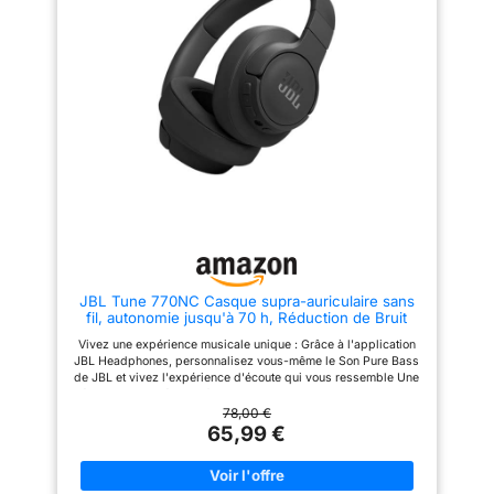
immersive et sur mesure. Avec
pour un son plus précis.
50 heures d'autonomie, vous
AUTONOMIE DE 40 HEURES ET
pouvez écouter votre musique
CHARGE RAPIDE : grâce à 40
préférée sans craindre d'être à
heures d'autonomie avec ANC
court de batterie. Si l'autonomie
activé et 60 heures sans, vous
du casque devient trop faible,
pouvez vous déplacer en toute
une recharge rapide de 3
tranquillité, sans penser à
minutes peut vous redonner 1,5
recharger. Effectuez une charge
heure d'écoute. Le WH-CH520
rapide pendant 5 minutes pour
est doté d'une connexion
profiter de 4 heures de lecture
Bluetooth multipoint, de
supplémentaires. DOUBLE
commandes via des boutons et
CONNEXION : connectez-vous
peut même être contrôlé par la
simultanément à deux appareils
voix. Les fonctionnalités Swift
en Bluetooth 5.0 et basculez
Pair et Fast Pair facilitent la
instantanément de l'un à l'autre.
connexion, faisant de ce casque
Que vous travailliez sur votre
le compagnon idéal de votre
ordinateur portable ou que vous
quotidien Répondez facilement
ayez besoin de prendre un
JBL Tune 770NC Casque supra-auriculaire sans
aux appels en cliquant sur les
appel téléphonique, le son sera
fil, autonomie jusqu'à 70 h, Réduction de Bruit
boutons situés sur le casque.
automatiquement lu depuis
Adaptative, Smart Ambient, noir
Grâce à un microphone de haute
l'appareil dont vous avez
Vivez une expérience musicale unique : Grâce à l'application
qualité le WH-CH520 vous
besoin. APPLICATION POUR
JBL Headphones, personnalisez vous-même le Son Pure Bass
permet de passer des appels
PERSONNALISER L'ÉGALISEUR :
de JBL et vivez l'expérience d'écoute qui vous ressemble Une
de manière audible même dans
téléchargez l'application
écoute prolongée : Profitez de ses 70 h d'autonomie et de la
des environnements bruyants.
soundcore pour personnaliser
recharge rapide ; bénéficiez de 3 h d'écoute supplémentaires
78,00 €
votre son à l'aide de l'égaliseur,
en 5 min ou avec le câble USB-C rechargez la batterie en 2 h
65,99 €
proposant 22 préréglages ou de
seulement Plongez-vous dans votre musique : La Réduction de
tout peaufiner vous-même. Vous
Bruit Adaptative vous isole des distractions qui vous entourent
pouvez également basculer
tandis que Smart Ambient mettra en avant les sons
entre 3 modes : ANC, Normal et
environnants et les voix Un confort inégalé : Le JBL Tune