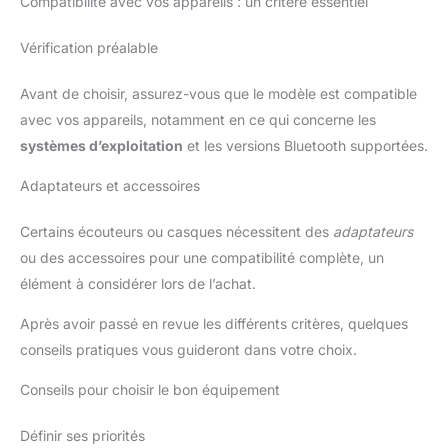
Compatibilité avec vos appareils : un critère essentiel
supportent une forte transpiration et la pluie légère, ce qui en
fait votre compagnon idéal pour le fitness et les voyages.
【APPARIEMENT INSTANTANÉ ET BLUETOOTH 6.1】 — Dotés
Vérification préalable
de la dernière puce Bluetooth 6.1, ces écouteurs à oreille
ouverte offrent une connexion ultra‑rapide et stable sans
coupures sonores. Entièrement compatibles avec iOS, Android
Avant de choisir, assurez-vous que le modèle est compatible
et ordinateurs portables, leur transmission à faible latence
avec vos appareils, notamment en ce qui concerne les
assure une synchronisation parfaite entre l’audio et la vidéo. Il
suffit de les sortir du boîtier pour qu’ils se connectent
systèmes d’exploitation
et les versions Bluetooth supportées.
automatiquement à votre appareil et vous offrent une écoute
sans contraint5
Adaptateurs et accessoires
Certains écouteurs ou casques nécessitent des
adaptateurs
ou des accessoires pour une compatibilité complète, un
élément à considérer lors de l’achat.
Après avoir passé en revue les différents critères, quelques
conseils pratiques vous guideront dans votre choix.
Conseils pour choisir le bon équipement
Définir ses priorités