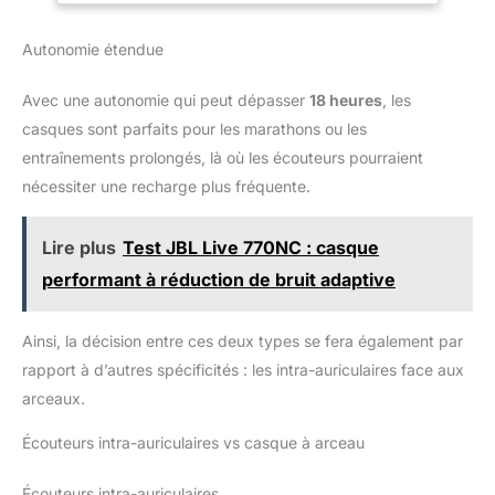
Transparence, et vous détendre
670NC est composé de matériaux légers, de coussinets doux,
avec du bruit blanc. ENTENDEZ
d'un bandeau rembourré et d'un design pliable pour l'amener
VOTRE ENVIRONNEMENT :
Autonomie étendue
partout et écouter votre musique à tout moment Contenu de la
passez en mode Transparence
livraison : 1 x JBL Tune 770NC casque audio noir, 1 x Câble de
sur votre casque antibruit
charge USB-C, 1 x Câble audio détachable, 1 x Fiche
lorsque vous devez être
Avec une autonomie qui peut dépasser
18 heures
, les
avertissement, 1 x Fiche FAQ
conscient des sons
environnants : entendre les
casques sont parfaits pour les marathons ou les
annonces des transports,
entraînements prolongés, là où les écouteurs pourraient
traverser la route ou simplement
rester connecté au monde qui
nécessiter une recharge plus fréquente.
vous entoure.
Lire plus
Test JBL Live 770NC : casque
performant à réduction de bruit adaptive
Ainsi, la décision entre ces deux types se fera également par
rapport à d’autres spécificités : les intra-auriculaires face aux
arceaux.
Écouteurs intra-auriculaires vs casque à arceau
Écouteurs intra-auriculaires