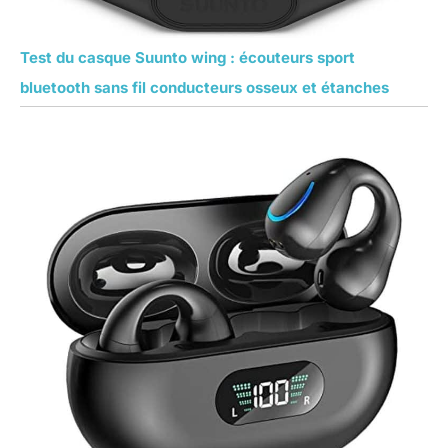
Test du casque Suunto wing : écouteurs sport
bluetooth sans fil conducteurs osseux et étanches