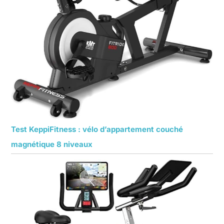
Test KeppiFitness : vélo d’appartement couché
magnétique 8 niveaux