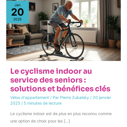
Le
Jan
cyclisme
20
indoor
au
2025
service
des
seniors
:
solutions
et
bénéfices
clés
Le cyclisme indoor au
service des seniors :
solutions et bénéfices clés
Vélos d'appartement
/ Par
Pierre Zubalsky
/
20 janvier
2025
/
5 minutes de lecture
Le cyclisme indoor est de plus en plus reconnu comme
une option de choix pour les […]