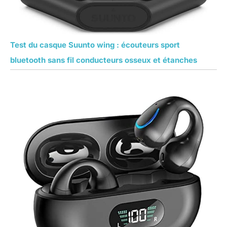
Test du casque Suunto wing : écouteurs sport
bluetooth sans fil conducteurs osseux et étanches