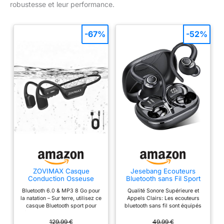
robustesse et leur performance.
-67%
-52%
ZOVIMAX Casque
Jesebang Ecouteurs
Conduction Osseuse
Bluetooth sans Fil Sport
Natation, IPX8, Bluetooth
2026 Headphones 5.4
Bluetooth 6.0 & MP3 8 Go pour
Qualité Sonore Supérieure et
6.0, MP3 8 Go
HiFi Stéréo
la natation – Sur terre, utilisez ce
Appels Clairs: Les ecouteurs
casque Bluetooth sport pour
bluetooth sans fil sont équipés
écouter musique, podcasts ou
de puces de codage audio AAC
appels sans fil. Pour nager,
professionnelles et de pilotes
129,99 €
49,99 €