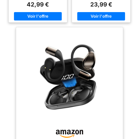
passez au lecteur MP3 intégré
dynamiques de haute qualité de
42,99 €
23,99 €
avec mémoire 8 Go et profitez
14.2mm, restaurer un son vif et
de vos titres sans smartphone.
délicat et apporter un véritable
Remarque : le Bluetooth ne
festin audio aux oreilles. La
fonctionne pas sous l’eau. IPX8
technologie ENC Call Noise
étanche pour piscine & sport –
Cancelling des oreillette
Conçu comme casque
bluetooth sans fil bloque le bruit
conduction osseuse natation,
ambiant et améliore la prise de
écouteur natation et écouteur
voix. Son microphone intégré
piscine waterproof. La
avancé avec qualité vocale HD
protection IPX8 aide à résister à
vous offre des appels d'une
l’eau, à la transpiration et à la
grande clarté. Bluetooth 5.4 et
poussière, idéal pour piscine,
Couplage Automatique:
nage, entraînement, fitness et
Ecouteurs sans fil adoptent la
outdoor. Open-Ear confort &
technologie Bluetoth 5.4,
oreille ouverte – La conduction
puissante pour une
osseuse garde les oreilles
transmission plus stable et une
libres, sans embout intra-
consommation d'énergie plus
auriculaire, pour réduire la
faible, ce qui prolonge
pression et mieux percevoir
considérablement la distance
l’environnement. Pratique
de transmission et améliore la
comme casque Open-Ear sport
vitesse par rapport à Bluetoth
pour course à pied, running,
5.2, vous apporter une
marche, cyclisme, vélo et salle
expérience d'écoute plus stable
de sport. Autonomie 12h & micro
et confortable. Après la
anti-vent – Profitez jusqu’à 12
première connexion, ecouteurs
heures de musique ou d’appels
se connectent automatiquement
avec ce casque sans fil
à votre appareil dès que vous
Bluetooth. Le micro anti-vent
ouvrez l'étui de chargement. 40
aide à améliorer les appels en
Heures de Lecture et Affichage